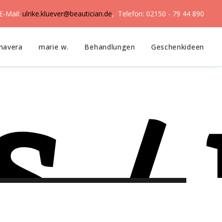
E-Mail:
ulrike.kluever@beautician.de
, Telefon: 02150 - 79 44 890
mavera
marie w.
Behandlungen
Geschenkideen
 /