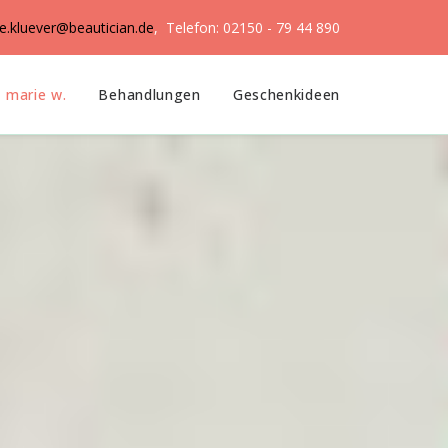
ke.kluever@beautician.de
, Telefon: 02150 - 79 44 890
marie w.
Behandlungen
Geschenkideen