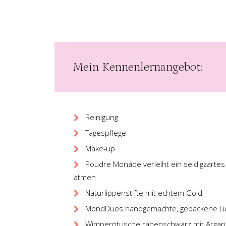
Mein Kennenlernangebot:
Reinigung
Tagespflege
Make-up
Poudre Monáde verleiht ein seidigzartes
atmen
Naturlippenstifte mit echtem Gold
MondDuos handgemachte, gebackene Lids
Wimperntusche rabenschwarz mit Arga