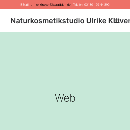
E-Mail:
ulrike.kluever@beautician.de
, Telefon: 02150 - 79 44 890
Naturkosmetikstudio Ulrike Klüve
Dr. Hauschka
Primavera
marie w.
Behandlungen
Geschenkideen
Web