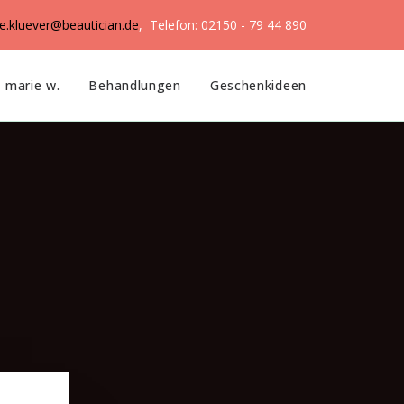
ke.kluever@beautician.de
, Telefon: 02150 - 79 44 890
marie w.
Behandlungen
Geschenkideen